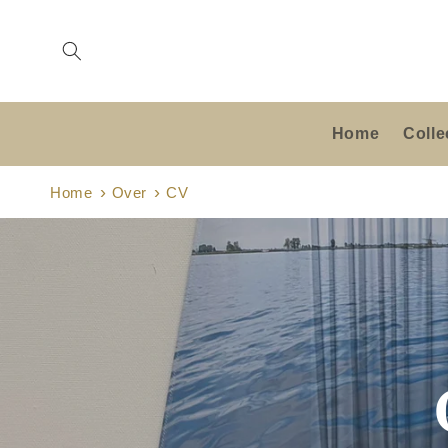
Meteen
naar de
content
Home
Colle
Home
Over
CV