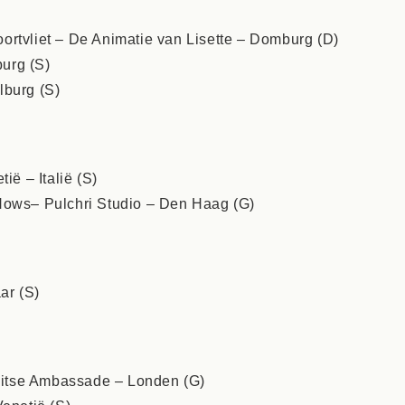
ortvliet – De Animatie van Lisette – Domburg (D)
urg (S)
lburg (S)
ië – Italië (S)
Nows– Pulchri Studio – Den Haag (G)
ar (S)
Duitse Ambassade – Londen (G)