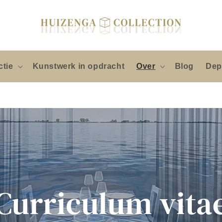
ctie
Kunstwerk in opdracht
Over
Blog
Dep
Curriculum vita