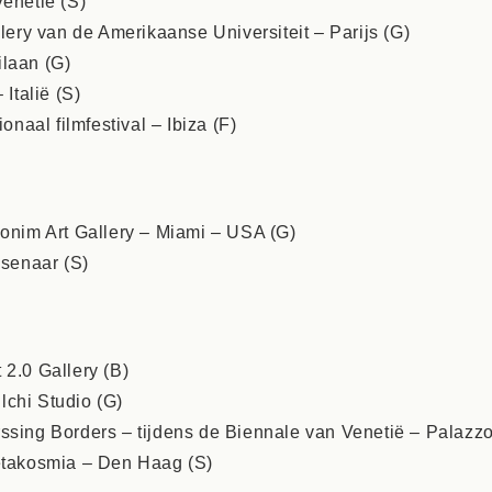
Venetië (S)
llery van de Amerikaanse Universiteit – Parijs (G)
ilaan (G)
 Italië (S)
ionaal filmfestival – Ibiza (F)
monim Art Gallery – Miami – USA (G)
senaar (S)
 2.0 Gallery (B)
lchi Studio (G)
rssing Borders – tijdens de Biennale van Venetië – Palazz
Metakosmia – Den Haag (S)