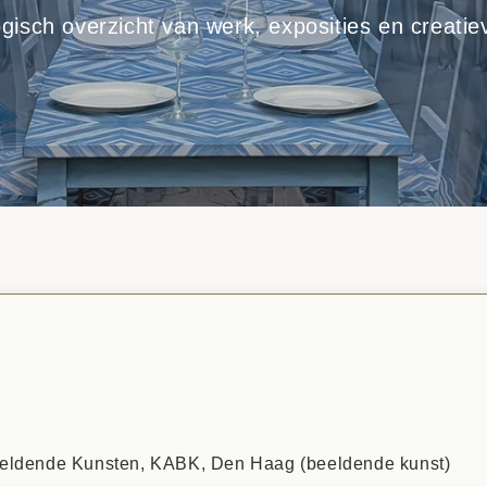
gisch overzicht van werk, exposities en creatiev
eeldende Kunsten, KABK, Den Haag (beeldende kunst)