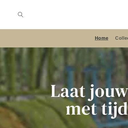
Meteen
naar de
content
Home
Colle
Laat jou
met tij