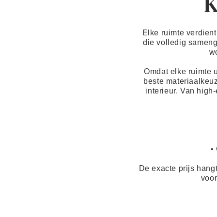
K
Elke ruimte verdien
die volledig sameng
wo
Omdat elke ruimte 
beste materiaalkeuz
interieur. Van high
•
De exacte prijs hangt
voor