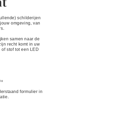
ht
llende) schilderijen
n jouw omgeving, van
rs.
ijken samen naar de
ijn recht komt in uw
 of stof tot een LED
0+
derstaand formulier in
atie.