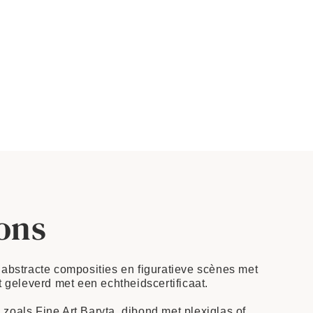
ions
– abstracte composities en figuratieve scènes met
t geleverd met een echtheidscertificaat.
oals Fine Art Baryta, dibond met plexiglas of