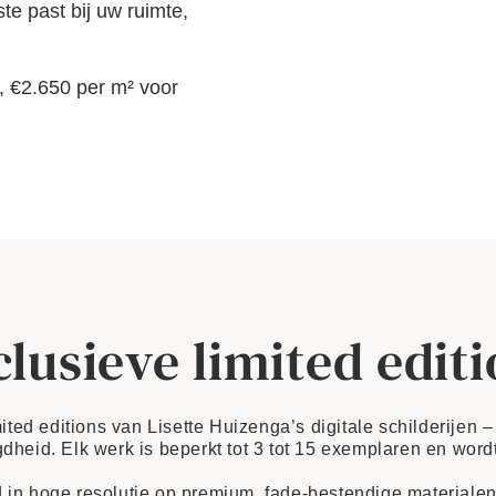
te past bij uw ruimte,
n, €2.650 per m² voor
lusieve limited edit
ited editions van Lisette Huizenga’s digitale schilderijen 
dheid. Elk werk is beperkt tot 3 tot 15 exemplaren en word
 hoge resolutie op premium, fade-bestendige materialen z