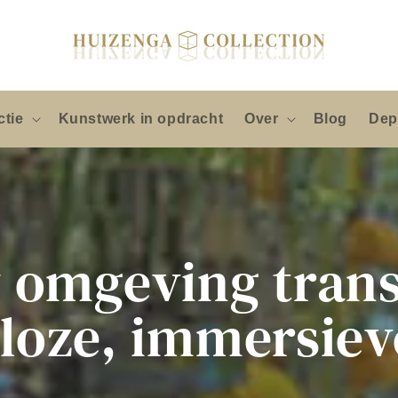
ctie
Kunstwerk in opdracht
Over
Blog
Dep
w omgeving tran
dloze, immersiev