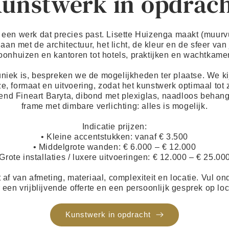
unstwerk in opdrac
t een werk dat precies past. Lisette Huizenga maakt (muurvu
aan met de architectuur, het licht, de kleur en de sfeer va
onhuizen en kantoren tot hotels, praktijken en wachtkame
uniek is, bespreken we de mogelijkheden ter plaatse. We k
e, formaat en uitvoering, zodat het kunstwerk optimaal tot z
-end Fineart Baryta, dibond met plexiglas, naadloos behang
frame met dimbare verlichting: alles is mogelijk.
Indicatie prijzen:
• Kleine accentstukken: vanaf € 3.500
• Middelgrote wanden: € 6.000 – € 12.000
 Grote installaties / luxere uitvoeringen: € 12.000 – € 25.00
 af van afmeting, materiaal, complexiteit en locatie. Vul on
 een vrijblijvende offerte en een persoonlijk gesprek op loc
Kunstwerk in opdracht