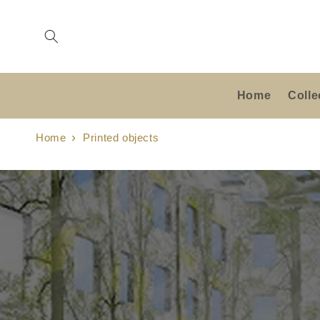
Meteen
naar de
content
Home
Colle
Home
Printed objects