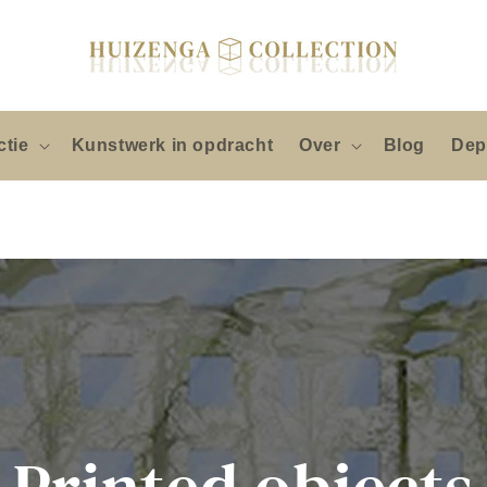
ctie
Kunstwerk in opdracht
Over
Blog
Dep